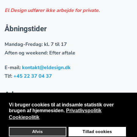
El Design udfører ikke arbejde for private.
Åbningstider
Mandag-Fredag: kl. 7 til 17
Aften og weekend: Efter aftale
E-mail:
kontakt@eldesign.dk
Tlf:
+45 22 37 04 37
Adresser
Vi bruger cookies til at indsamle statistik over
El Design kontor og adminstration
brugen af hjemmesiden.
Privatlivspolitik
Mørkhøj Parkalle 6D
Cookiepolitik
2860 Søborg
Afvis
Tillad cookies
Denmark