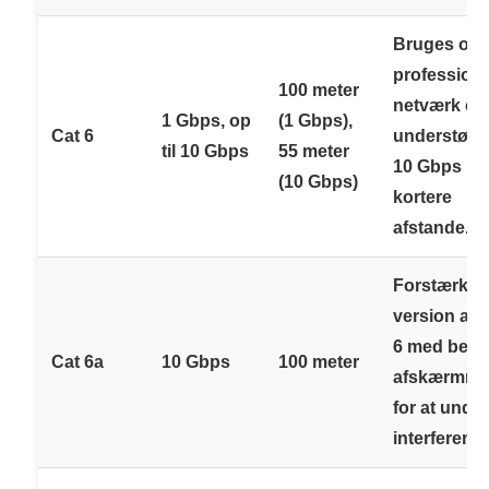
Bruges ofte
professione
100 meter
netværk og
1 Gbps, op
(1 Gbps),
Cat 6
understøtte
til 10 Gbps
55 meter
10 Gbps på
(10 Gbps)
kortere
afstande.
Forstærket
version af 
6 med bedr
Cat 6a
10 Gbps
100 meter
afskærmni
for at undg
interferens.