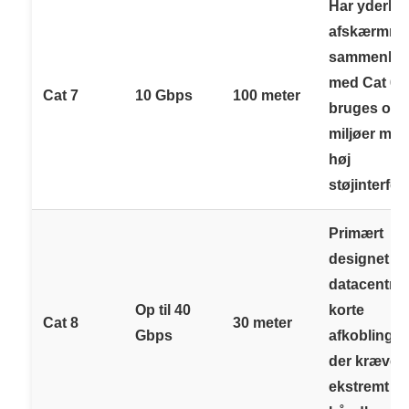
Har yderlig
afskærmni
sammenlig
med Cat 6a
Cat 7
10 Gbps
100 meter
bruges ofte 
miljøer med
høj
støjinterfer
Primært
designet til
datacentre
Op til 40
korte
Cat 8
30 meter
Gbps
afkoblinger
der kræver
ekstremt hø