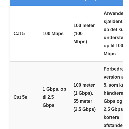
Anvendes
sjældent i d
100 meter
da det kun
Cat 5
100 Mbps
(100
understøtte
Mbps)
op til 100
Mbps.
Forbedret
version af 
100 meter
5, som kan
1 Gbps, op
(1 Gbps),
håndtere 1
Cat 5e
til 2,5
55 meter
Gbps og op 
Gbps
(2,5 Gbps)
2,5 Gbps o
kortere
afstande.