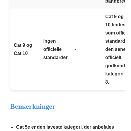
båndbredd
Cat 9 og Ca
10 findes i
som officiel
Ingen
standarder;
Cat 9 og
officielle
-
den senest
Cat 10
standarder
officielt
godkendte
kategori er
8.
Bemærkninger
Cat 5e
er den laveste kategori, der anbefales